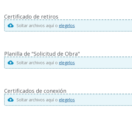
Certificado de retiros
Soltar archivos aquí o
elegirlos
Planilla de "Solicitud de Obra"
Soltar archivos aquí o
elegirlos
Certificados de conexión
Soltar archivos aquí o
elegirlos